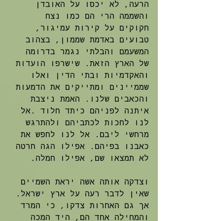
הרעה, לא יכסו על האובדן 
והשממה הרי הם כמו נצח 
חקוקים על קירות עמיגור, 
טבועים באדמת שממון, בצהוב 
המשעמם והבלתי נגמר בדרומה 
של הארץ הזאת. שישרפו הועדות 
והאקדמיות ובתי הדין ואלו 
שממיינים ומתייקים את הדמעות 
והכאבים שלנו. האמת ניצבת 
איתנה לפניהם כיתד חלוד .אל 
לנו לחכות לכתביהם ולהתרגש 
מרחשי ליבם. אל לנו לחפש את 
כאבנו בפיהם. אפילו הגה חרטה 
לא תמצאו שם, אפילו חמלה.
וצדקה אותה אשה יראת השמיים 
שאין לדבר רעה על ארץ ישראל. 
אך גם האחרות צדקו, כי המרד 
והמחילה אחד הם, היד המכה 